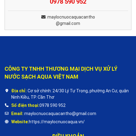
0978 590 952
:
maylocnuocaquacantho
@gmail.com
CÔNG TY TNHH THƯƠNG MẠI DỊCH VỤ XỬ LÝ
NƯỚC SẠCH AQUA VIỆT NAM
Địa chỉ:
Cơ sở chính: 24/30 Lý Tự Trọng, phường An Cư, quận
Ninh Kiều, TP. Cần Thơ
Số điện thoại:
0978 590 952
Email:
maylocnuocaquacantho@gmail.com
Website:
https://maylocnuocaqua.vn/